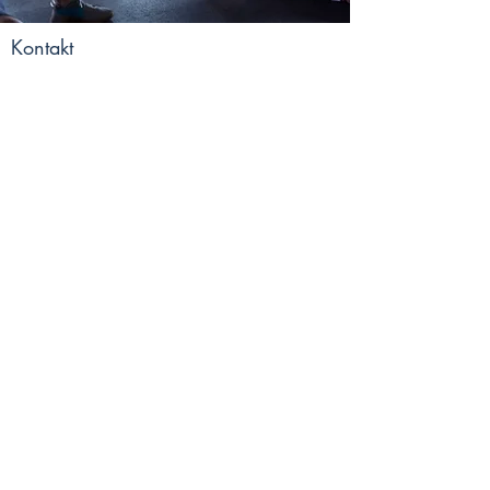
Kontakt
Anne Krautwald
Zur Mulde 7a
04838 Zschepplin
Mobil:
0151 20 15 21 05
E-Mail:
anne_krautwald@gmx.de
www.hulapahoop.com
Kontakt aufnehmen
Name
Telefonnummer